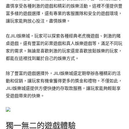
盡情享受各種刺激的遊戲和精彩的娛樂活動。這裡不僅提供豐
富多樣的遊戲選擇，還有專業的客服團隊和安全的遊戲環境，
讓玩家能夠放心投注，盡情娛樂。
在JILI娛樂城，玩家可以探索各種經典老虎機遊戲、刺激的賭
桌遊戲，還有豐富的彩票遊戲和真人娛樂遊戲等，滿足不同玩
家的需求。無論是喜歡刺激的玩家還是喜歡放鬆娛樂的玩家，
都能在這裡找到屬於自己的娛樂方式。
除了豐富的遊戲選擇外，JILI娛樂城還定期舉辦各種精彩的活
動和促銷，讓玩家有機會獲得更多的獎金和禮物。不僅如此，
JILI娛樂城還提供方便快捷的存取款服務，讓玩家能夠輕鬆享
受遊戲帶來的快樂。
獨一無二的遊戲體驗