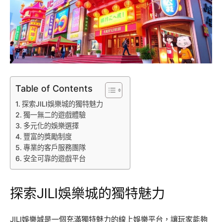
Table of Contents
探索JILI娛樂城的獨特魅力
獨一無二的遊戲體驗
多元化的娛樂選擇
豐富的獎勵制度
專業的客戶服務團隊
安全可靠的遊戲平台
探索JILI娛樂城的獨特魅力
JILI娛樂城是一個充滿獨特魅力的線上娛樂平台，讓玩家能夠