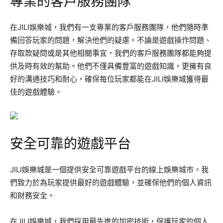
專業的客戶服務團隊
在JILI娛樂城，我們有一支專業的客戶服務團隊，他們隨時準
備回答玩家的問題，解決他們的疑慮。不論是遊戲操作問題、
存取款疑問或是其他相關事宜，我們的客戶服務團隊都能夠提
供及時有效的幫助。他們不僅具備豐富的遊戲知識，更擁有良
好的溝通技巧和耐心，確保每位玩家都能在JILI娛樂城獲得最
佳的遊戲體驗。
安全可靠的遊戲平台
JILI娛樂城是一個提供安全可靠遊戲平台的線上娛樂城市。我
們致力於為玩家提供最好的遊戲體驗，並確保他們的個人資訊
和財務安全。
在JILI娛樂城，我們採用最先進的加密技術，保護玩家的個人