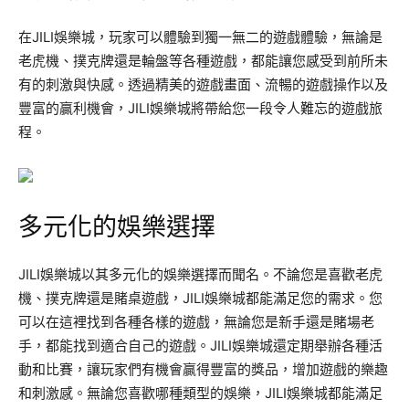
在JILI娛樂城，玩家可以體驗到獨一無二的遊戲體驗，無論是
老虎機、撲克牌還是輪盤等各種遊戲，都能讓您感受到前所未
有的刺激與快感。透過精美的遊戲畫面、流暢的遊戲操作以及
豐富的贏利機會，JILI娛樂城將帶給您一段令人難忘的遊戲旅
程。
多元化的娛樂選擇
JILI娛樂城以其多元化的娛樂選擇而聞名。不論您是喜歡老虎
機、撲克牌還是賭桌遊戲，JILI娛樂城都能滿足您的需求。您
可以在這裡找到各種各樣的遊戲，無論您是新手還是賭場老
手，都能找到適合自己的遊戲。JILI娛樂城還定期舉辦各種活
動和比賽，讓玩家們有機會贏得豐富的獎品，增加遊戲的樂趣
和刺激感。無論您喜歡哪種類型的娛樂，JILI娛樂城都能滿足