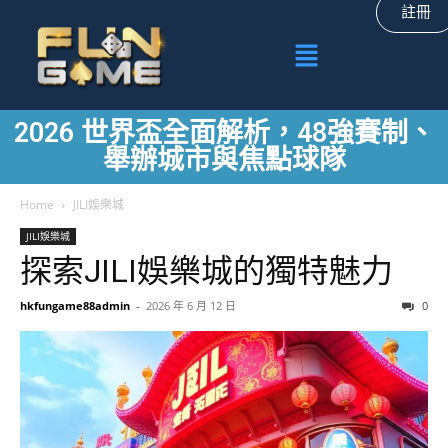
註冊
2026 世界盃全面解析，48強賽制、
舉辦城市與焦點球隊
Home
JILI娛樂城
JILI娛樂城
探索JILI娛樂城的獨特魅力
hkfungame88admin
-
2026 年 6 月 12 日
0