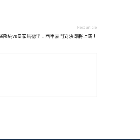
Next article
塞隆納vs皇家馬德里：西甲豪門對決即將上演！