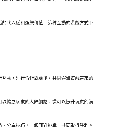
戲的代入感和娛樂價值。這種互動的遊戲方式不
行互動，進行合作或競爭，共同體驗遊戲帶來的
可以擴展玩家的人際網絡，還可以提升玩家的溝
略、分享技巧，一起面對挑戰，共同取得勝利。