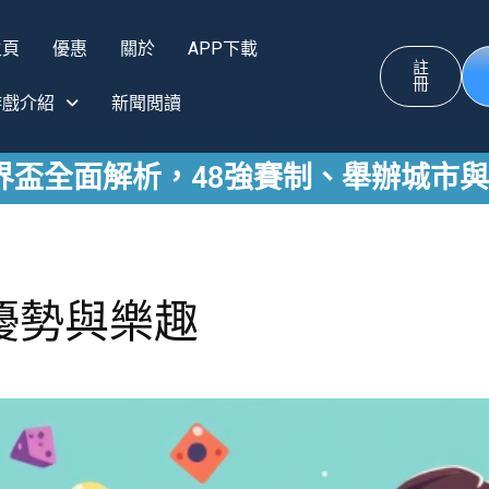
主頁
優惠
關於
APP下載
註
冊
游戲介紹
新聞閲讀
 世界盃全面解析，48強賽制、舉辦城市
優勢與樂趣