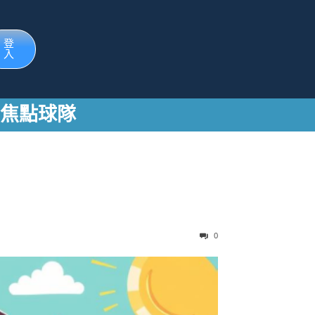
登
入
與焦點球隊
0