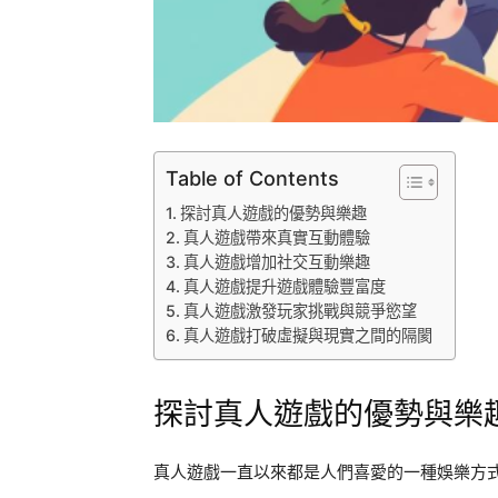
Table of Contents
探討真人遊戲的優勢與樂趣
真人遊戲帶來真實互動體驗
真人遊戲增加社交互動樂趣
真人遊戲提升遊戲體驗豐富度
真人遊戲激發玩家挑戰與競爭慾望
真人遊戲打破虛擬與現實之間的隔閡
探討真人遊戲的優勢與樂
真人遊戲一直以來都是人們喜愛的一種娛樂方