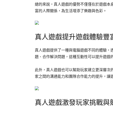
總的來說，真人遊戲的優勢不僅僅在於遊戲本
富的人際關係，為生活增添了樂趣與色彩。
真人遊戲提升遊戲體驗豐
真人遊戲提供了一種與電腦遊戲不同的體驗，
題、合作解決問題，這種互動性可以提升遊戲
此外，真人遊戲也可以幫助玩家建立更深層次
家之間的溝通能力和團隊合作能力的提升，讓
真人遊戲激發玩家挑戰與