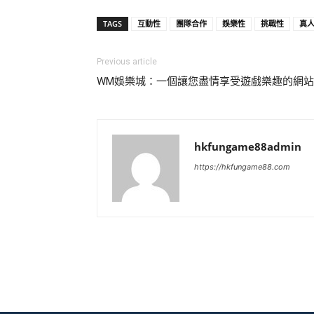
TAGS
互動性
團隊合作
娛樂性
挑戰性
真
Previous article
WM娛樂城：一個讓您盡情享受遊戲樂趣的網
hkfungame88admin
https://hkfungame88.com