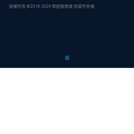
版權所有 ©2018-2024 樂遊娛樂城 保留所有權