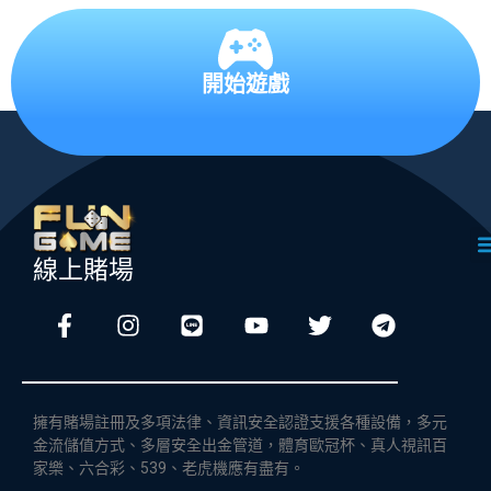
開始遊戲
線上賭場
擁有賭場註冊及多項法律、資訊安全認證支援各種設備，多元
金流儲值方式、多層安全出金管道，體育歐冠杯、真人視訊百
家樂、六合彩、539、老虎機應有盡有。