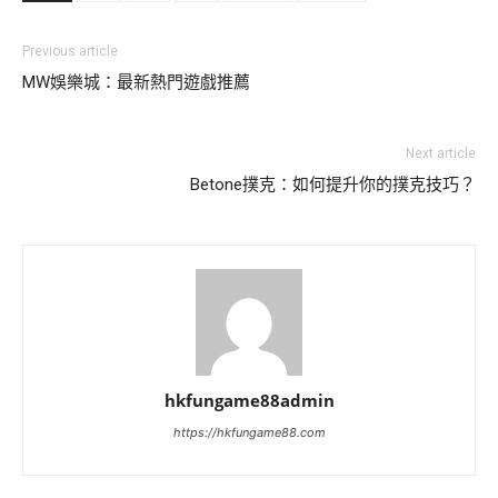
Previous article
MW娛樂城：最新熱門遊戲推薦
Next article
Betone撲克：如何提升你的撲克技巧？
hkfungame88admin
https://hkfungame88.com