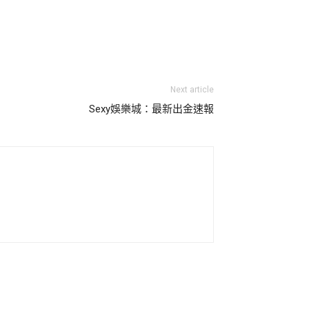
Next article
Sexy娛樂城：最新出金速報