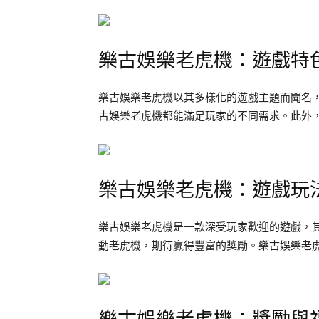
樂古娛樂老虎機：遊戲特
樂古娛樂老虎機以其多樣化的遊戲主題而聞名
古娛樂老虎機都能滿足玩家的不同需求。此外
樂古娛樂老虎機：遊戲玩
樂古娛樂老虎機是一款深受玩家歡迎的遊戲，
動老虎機，期待贏得豐富的獎勵。樂古娛樂老