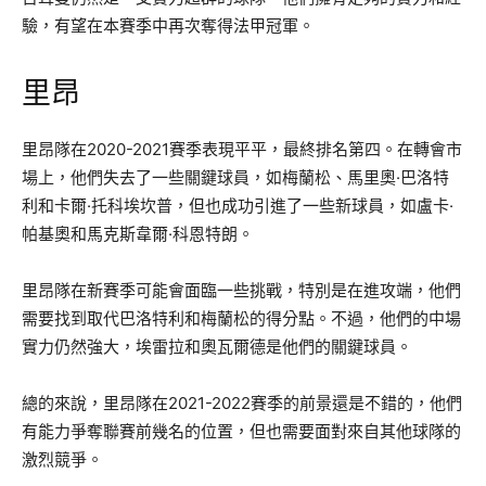
驗，有望在本賽季中再次奪得法甲冠軍。
里昂
里昂隊在2020-2021賽季表現平平，最終排名第四。在轉會市
場上，他們失去了一些關鍵球員，如梅蘭松、馬里奧·巴洛特
利和卡爾·托科埃坎普，但也成功引進了一些新球員，如盧卡·
帕基奧和馬克斯韋爾·科恩特朗。
里昂隊在新賽季可能會面臨一些挑戰，特別是在進攻端，他們
需要找到取代巴洛特利和梅蘭松的得分點。不過，他們的中場
實力仍然強大，埃雷拉和奧瓦爾德是他們的關鍵球員。
總的來說，里昂隊在2021-2022賽季的前景還是不錯的，他們
有能力爭奪聯賽前幾名的位置，但也需要面對來自其他球隊的
激烈競爭。