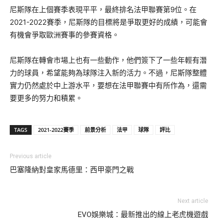
尼斯隊在上個賽季表現平平，最終排名法甲聯賽第9位。在
2021-2022賽季，尼斯隊的目標將是爭取更好的成績，可能會
有機會爭取歐洲賽事的參賽資格。
尼斯隊在轉會市場上也有一些動作，他們簽下了一些年輕有潛
力的球員，希望能夠為球隊注入新的活力。不過，尼斯隊整體
實力仍然處於中上游水平，要想在法甲聯賽中有所作為，還需
要更多的努力和積累。
TAGS
2021-2022賽季
前景分析
法甲
球隊
評比
Previous article
巴塞隆納對皇家馬德里：西甲豪門之戰
Next article
EVO娛樂城：最新推出的線上老虎機遊戲