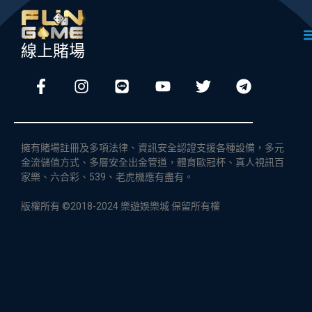
線上賭場
擁有賭場註冊及多項法律、資訊安全認證支援各種設備，多元
金流儲值方式、多層安全出金管道，體育歐冠杯、真人視訊百
家樂、六合彩、539、老虎機應有盡有。
版權所有 ©2018-2024 樂遊娛樂城 保留所有權