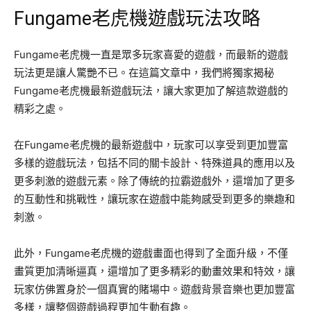
Fungame老虎機遊戲玩法攻略
Fungame老虎機一直是眾多玩家喜愛的遊戲，而最新的遊戲
玩法更是讓人驚艷不已。在這篇文章中，我們將獨家揭秘
Fungame老虎機最新遊戲玩法，讓大家更加了解這款遊戲的
精彩之處。
在Fungame老虎機的最新遊戲中，玩家可以享受到更加豐富
多樣的遊戲玩法，包括不同的關卡設計、特殊道具的應用以及
更多刺激的遊戲元素。除了傳統的拉霸遊戲外，還增加了更多
的互動性和挑戰性，讓玩家在遊戲中能夠感受到更多的樂趣和
刺激。
此外，Fungame老虎機的遊戲畫面也得到了全面升級，不僅
畫質更加清晰逼真，還增加了更多精彩的動畫效果和特效，讓
玩家仿佛置身於一個真實的賭場中。遊戲背景音樂也更加豐富
多樣，讓整個遊戲過程更加生動有趣。