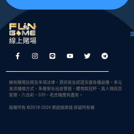
線上賭場
擁有賭場註冊及多項法律、資訊安全認證支援各種設備，多元
金流儲值方式、多層安全出金管道，體育歐冠杯、真人視訊百
家樂、六合彩、539、老虎機應有盡有。
版權所有 ©2018-2024 樂遊娛樂城 保留所有權