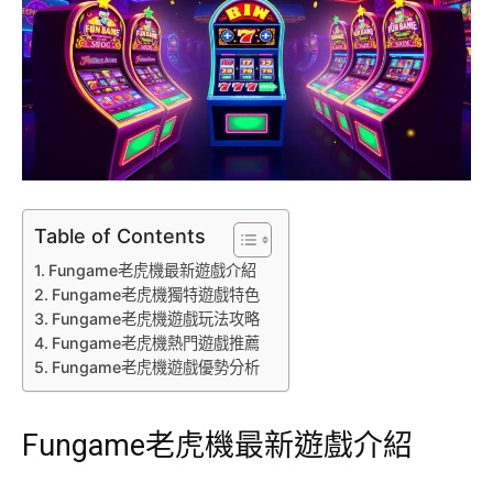
Table of Contents
Fungame老虎機最新遊戲介紹
Fungame老虎機獨特遊戲特色
Fungame老虎機遊戲玩法攻略
Fungame老虎機熱門遊戲推薦
Fungame老虎機遊戲優勢分析
Fungame老虎機最新遊戲介紹