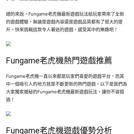
總的來說，Fungame老虎機最新遊戲玩法給玩家帶來了全新
的遊戲體驗，無論是遊戲內容還是遊戲品質都有了很大的提
升。快來挑戰這款令人著迷的遊戲，感受其中的樂趣吧！
Fungame老虎機熱門遊戲推薦
Fungame老虎機一直以來都是玩家們喜愛的遊戲平台，而其
中一個吸引人的地方就是不斷更新的熱門遊戲。以下是我們為
大家獨家揭秘的Fungame老虎機最新遊戲玩法，讓你不容錯
過！
Fungame老虎機遊戲優勢分析