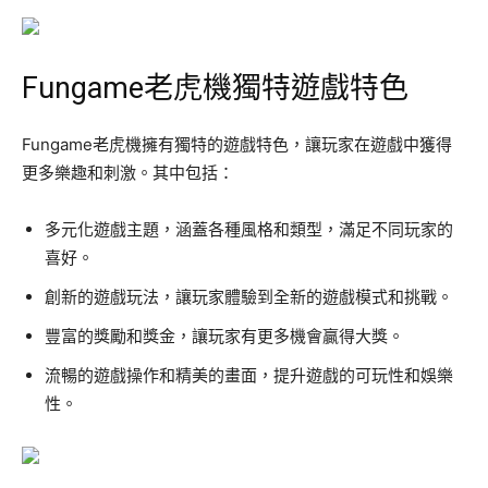
Fungame老虎機獨特遊戲特色
Fungame老虎機擁有獨特的遊戲特色，讓玩家在遊戲中獲得
更多樂趣和刺激。其中包括：
多元化遊戲主題，涵蓋各種風格和類型，滿足不同玩家的
喜好。
創新的遊戲玩法，讓玩家體驗到全新的遊戲模式和挑戰。
豐富的獎勵和獎金，讓玩家有更多機會贏得大獎。
流暢的遊戲操作和精美的畫面，提升遊戲的可玩性和娛樂
性。