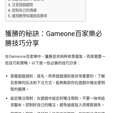
注意遊戲趨勢
控制自己的情緒
運用數學知識提高勝率
獲勝的秘訣：Gameone百家樂必
勝技巧分享
在Gameone百家樂中，獲勝並非純粹依靠運氣，而是需要一
些技巧和策略。以下是一些必勝的技巧分享：
掌握遊戲規則：首先，熟悉遊戲規則是非常重要的。了解
百家樂的玩法和下注方式，能夠幫助你在遊戲中做出更明
智的選擇。
設定賭注限制：在遊戲中設定好賭注限制，不要一味地追
求翻本。控制好自己的賭注，避免過度投入而導致損失。