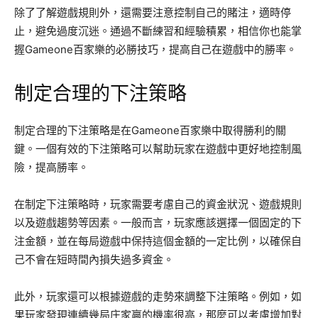
除了了解遊戲規則外，還需要注意控制自己的賭注，適時停
止，避免過度沉迷。通過不斷練習和經驗積累，相信你也能掌
握Gameone百家樂的必勝技巧，提高自己在遊戲中的勝率。
制定合理的下注策略
制定合理的下注策略是在Gameone百家樂中取得勝利的關
鍵。一個有效的下注策略可以幫助玩家在遊戲中更好地控制風
險，提高勝率。
在制定下注策略時，玩家需要考慮自己的資金狀況、遊戲規則
以及遊戲趨勢等因素。一般而言，玩家應該選擇一個固定的下
注金額，並在每局遊戲中保持這個金額的一定比例，以確保自
己不會在短時間內損失過多資金。
此外，玩家還可以根據遊戲的走勢來調整下注策略。例如，如
果玩家發現連續幾局庄家贏的機率很高，那麼可以考慮增加對