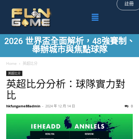
註冊
2026 世界盃全面解析，48強賽制、
舉辦城市與焦點球隊
Home
英超比分
英超比分
英超比分分析：球隊實力對
比
hkfungame88admin
-
2024 年 12 月 14 日
0