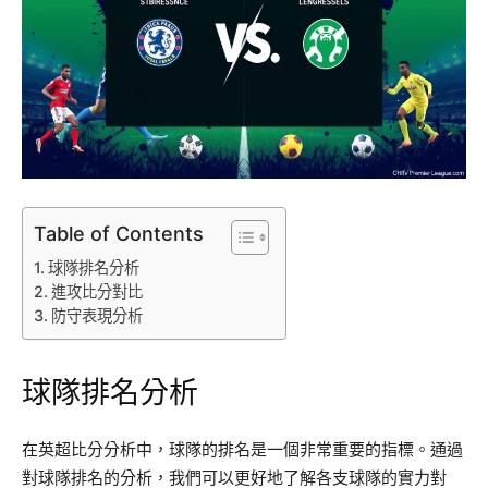
Table of Contents
球隊排名分析
進攻比分對比
防守表現分析
球隊排名分析
在英超比分分析中，球隊的排名是一個非常重要的指標。通過
對球隊排名的分析，我們可以更好地了解各支球隊的實力對