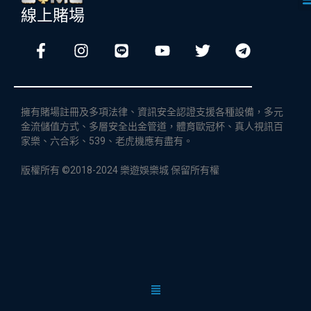
線上賭場
擁有賭場註冊及多項法律、資訊安全認證支援各種設備，多元
金流儲值方式、多層安全出金管道，體育歐冠杯、真人視訊百
家樂、六合彩、539、老虎機應有盡有。
版權所有 ©2018-2024 樂遊娛樂城 保留所有權