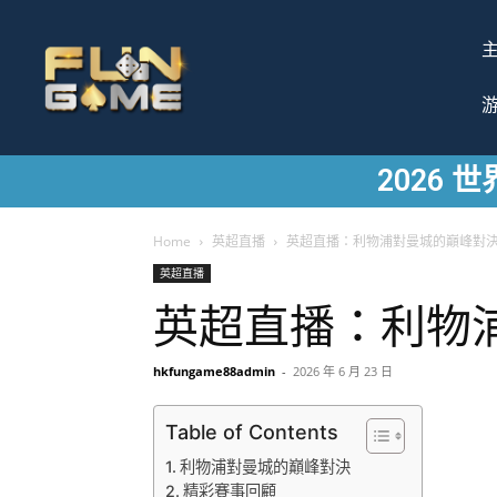
2026
Home
英超直播
英超直播：利物浦對曼城的巔峰對
英超直播
英超直播：利物
hkfungame88admin
-
2026 年 6 月 23 日
Table of Contents
利物浦對曼城的巔峰對決
精彩賽事回顧