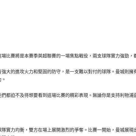
這場比賽將是本賽季英超聯賽的一場焦點戰役，兩支球隊實力強勁，
大的進攻火力和堅固的防守，是一支難以對付的球隊。曼城則擁有豐富的比
力。
迷們都迫不及待想要看到這場比賽的精彩表現。無論你是支持利物浦
球隊實力均衡，雙方在場上展開激烈的爭奪。比賽一開始，曼城展現