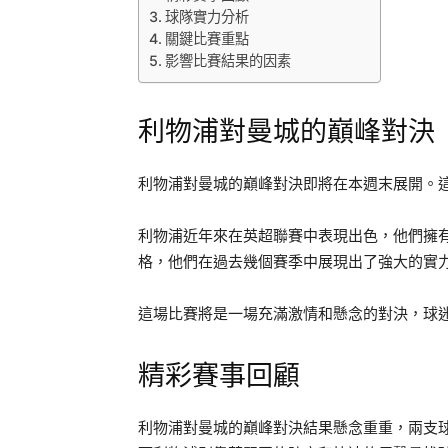
球隊實力分析
關鍵比賽重點
影響比賽結果的因素
利物浦對曼城的巔峰對決
利物浦對曼城的巔峰對決即將在本週末展開。
利物浦近年來在英超聯賽中表現出色，他們擁有強
格，他們在過去幾個賽季中展現出了強大的實
這場比賽將是一場充滿激情和懸念的對決，球
精彩賽事回顧
利物浦對曼城的巔峰對決結果懸念重重，兩支