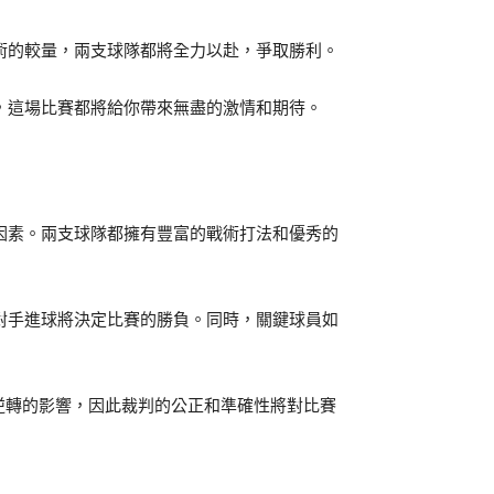
術的較量，兩支球隊都將全力以赴，爭取勝利。
，這場比賽都將給你帶來無盡的激情和期待。
因素。兩支球隊都擁有豐富的戰術打法和優秀的
對手進球將決定比賽的勝負。同時，關鍵球員如
逆轉的影響，因此裁判的公正和準確性將對比賽