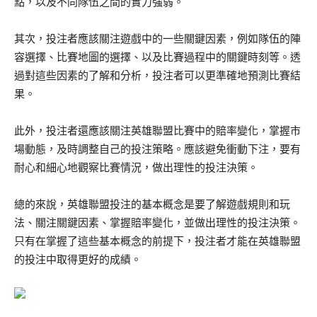
點，以及不同隊伍之間的實力強弱。
其次，投注者應該關注遊戲中的一些關鍵因素，例如隊伍的陣
容選擇、比賽地圖的選擇、以及比賽過程中的關鍵時刻等。透
過對這些因素的了解和分析，投注者可以更準確地預測比賽結
果。
此外，投注者還應該關注英雄聯盟比賽中的賠率變化，掌握市
場動態，及時調整自己的投注策略。應該避免衝動下注，要有
耐心和細心地觀察比賽情況，做出理性的投注決策。
總的來說，英雄聯盟投注的基本概念是要了解遊戲規則和玩
法、關注關鍵因素、掌握賠率變化，並做出理性的投注決策。
只有在掌握了這些基本概念的前提下，投注者才能在英雄聯盟
的投注中取得更好的成績。