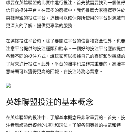
想要在英雄聯盟的比賽中進行投注，首先就需要找到一個值得
信任的投注平台。在眾多的選擇中，我們推薦大家選擇專注於
英雄聯盟的投注平台，這樣可以確保你所使用的平台對遊戲有
更深入的了解，提供更專業的服務。
在選擇投注平台時，除了要關注平台的信譽和安全性外，也要
注意平台提供的投注種類和賠率。一個好的投注平台應該提供
各種不同的投注方式，讓玩家可以根據自己的喜好和對遊戲的
了解來進行投注。此外，平台的賠率也是非常重要的，高賠率
意味著可以獲得更高的回報，在投注時務必留意。
英雄聯盟投注的基本概念
在英雄聯盟的投注中，了解基本概念是非常重要的。首先，投
注者應該熟悉遊戲的規則和玩法，了解各個英雄的技能和特