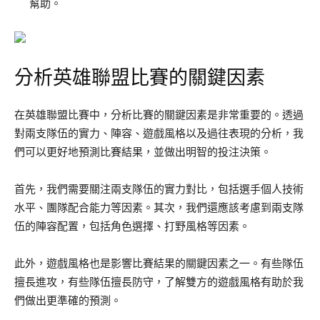
幫助。
分析英雄聯盟比賽的關鍵因素
在英雄聯盟比賽中，分析比賽的關鍵因素是非常重要的。透過
對兩支隊伍的實力、陣容、遊戲風格以及過往表現的分析，我
們可以更好地預測比賽結果，並做出明智的投注決策。
首先，我們需要關注兩支隊伍的實力對比，包括選手個人技術
水平、團隊配合能力等因素。其次，我們還應該考慮到兩支隊
伍的陣容配置，包括角色選擇、打野風格等因素。
此外，遊戲風格也是影響比賽結果的關鍵因素之一。有些隊伍
擅長進攻，有些隊伍擅長防守，了解雙方的遊戲風格有助於我
們做出更準確的預測。