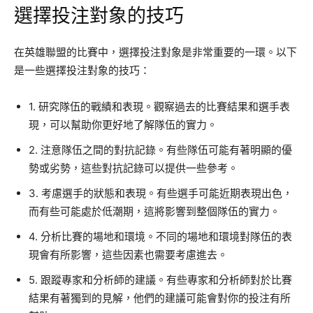
選擇投注對象的技巧
在英雄聯盟的比賽中，選擇投注對象是非常重要的一環。以下
是一些選擇投注對象的技巧：
1. 研究隊伍的戰績和表現。觀察過去的比賽結果和選手表
現，可以幫助你更好地了解隊伍的實力。
2. 注意隊伍之間的對抗記錄。有些隊伍可能有著明顯的優
勢或劣勢，這些對抗記錄可以提供一些參考。
3. 考慮選手的狀態和表現。有些選手可能近期表現出色，
而有些可能處於低潮期，這將影響到整個隊伍的實力。
4. 分析比賽的場地和環境。不同的場地和環境對隊伍的表
現會有所影響，這些因素也需要考慮進去。
5. 跟蹤專家和分析師的建議。有些專家和分析師對於比賽
結果有著獨到的見解，他們的建議可能會對你的投注有所