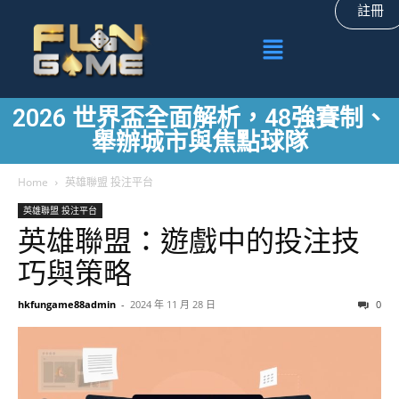
註冊
2026 世界盃全面解析，48強賽制、
舉辦城市與焦點球隊
Home
英雄聯盟 投注平台
英雄聯盟 投注平台
英雄聯盟：遊戲中的投注技
巧與策略
hkfungame88admin
-
2024 年 11 月 28 日
0