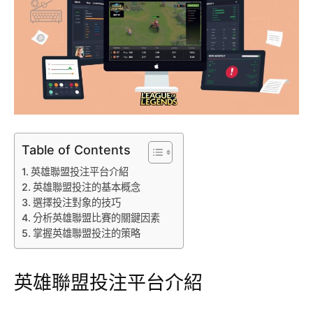
Table of Contents
英雄聯盟投注平台介紹
英雄聯盟投注的基本概念
選擇投注對象的技巧
分析英雄聯盟比賽的關鍵因素
掌握英雄聯盟投注的策略
英雄聯盟投注平台介紹