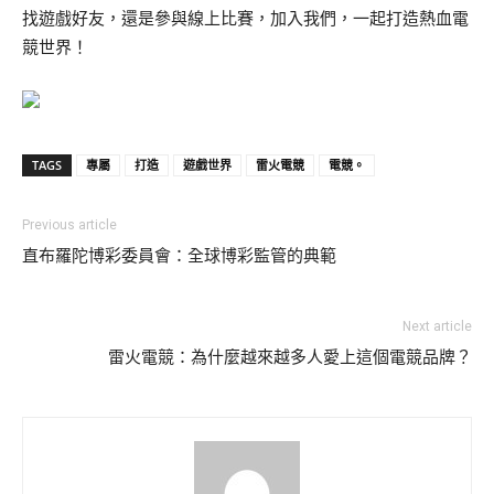
找遊戲好友，還是參與線上比賽，加入我們，一起打造熱血電
競世界！
TAGS
專屬
打造
遊戲世界
雷火電競
電競。
Previous article
直布羅陀博彩委員會：全球博彩監管的典範
Next article
雷火電競：為什麼越來越多人愛上這個電競品牌？