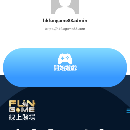
hkfungame88admin
https://hkfungame88.com
開始遊戲
線上賭場