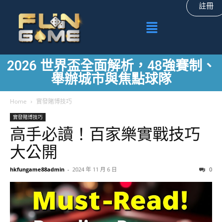
註冊
2026 世界盃全面解析，48強賽制、
舉辦城市與焦點球隊
Home
實發賭博技巧
實發賭博技巧
高手必讀！百家樂實戰技巧
大公開
hkfungame88admin
-
2024 年 11 月 6 日
0