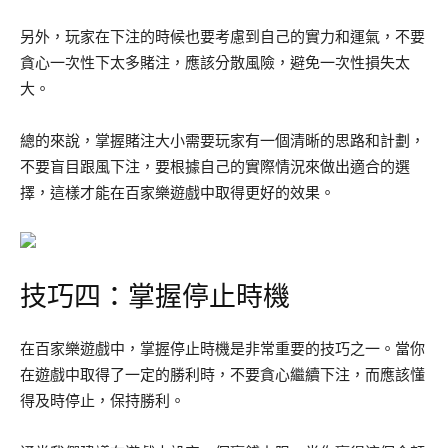
另外，玩家在下注的時候也要考慮到自己的實力和運氣，不要
貪心一次性下太多賭注，應該分散風險，避免一次性損失太
大。
總的來說，掌握賭注大小需要玩家有一個清晰的思路和計劃，
不要盲目跟風下注，要根據自己的實際情況來做出適合的選
擇，這樣才能在百家樂遊戲中取得更好的效果。
技巧四：掌握停止時機
在百家樂遊戲中，掌握停止時機是非常重要的技巧之一。當你
在遊戲中取得了一定的勝利時，不要貪心繼續下注，而應該懂
得及時停止，保持勝利。