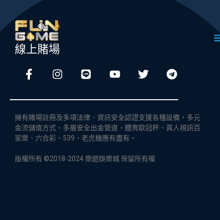
線上賭場
擁有賭場註冊及多項法律、資訊安全認證支援各種設備，多元
金流儲值方式、多層安全出金管道，體育歐冠杯、真人視訊百
家樂、六合彩、539、老虎機應有盡有。
版權所有 ©2018-2024 樂遊娛樂城 保留所有權