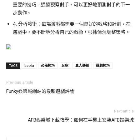
重要的技巧。通過觀察對手，可以更好地預測對手的下一
步動作。
4. 分析戰術：每場遊戲都需要一個良好的戰略和計劃。在
遊戲中，要不斷地分析自己的戰術，根據情況調整策略。
TAGS
betrix
必備技巧
玩家
真人遊戲
遊戲技巧
Previous article
Funky娛樂城網站的最新遊戲評論
Next article
AFB娛樂城下載教學：如何在手機上安裝AFB娛樂城