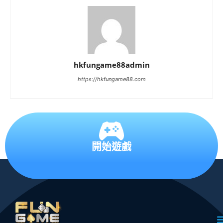
hkfungame88admin
https://hkfungame88.com
開始遊戲