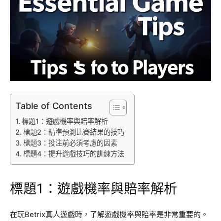
Table of Contents
標題1：遊戲機率與賠率解析
標題2：精準預測比賽結果的技巧
標題3：投注前必須考慮的因素
標題4：提升遊戲技巧的訓練方法
標題1：遊戲機率與賠率解析
在玩Betrix真人遊戲時，了解遊戲機率與賠率是非常重要的。