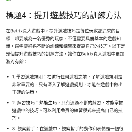
標題4：提升遊戲技巧的訓練方法
在Betrix真人遊戲中，提升遊戲技巧是每位玩家都追求的目
標。想要成為一名優秀的玩家，不僅需要具備基本的遊戲知
識，還需要通過不斷的訓練和練習來提高自己的技巧。以下是
幾個提升遊戲技巧的訓練方法，讓你在Betrix真人遊戲中更加
游刃有餘：
1. 學習遊戲規則：在進行任何遊戲之前，了解遊戲規則是
非常重要的。只有深入了解遊戲規則，才能在遊戲中做出
正確的決策。
2. 練習技巧：熟能生巧，只有通過不斷的練習，才能掌握
遊戲中的技巧。可以利用免費的練習模式來提高自己的技
巧。
3. 觀察對手：在遊戲中，觀察對手的動作和表情是一個很