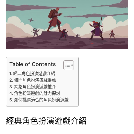
Table of Contents
經典角色扮演遊戲介紹
熱門角色扮演遊戲推薦
網絡角色扮演遊戲推介
角色扮演遊戲的魅力探討
如何挑選適合的角色扮演遊戲
經典角色扮演遊戲介紹