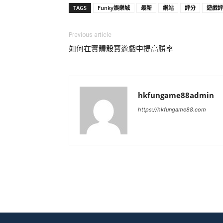
TAGS
Funky娛樂城
最新
網站
評分
遊戲評
Previous article
如何在實體骰寶遊戲中提高勝率
hkfungame88admin
https://hkfungame88.com