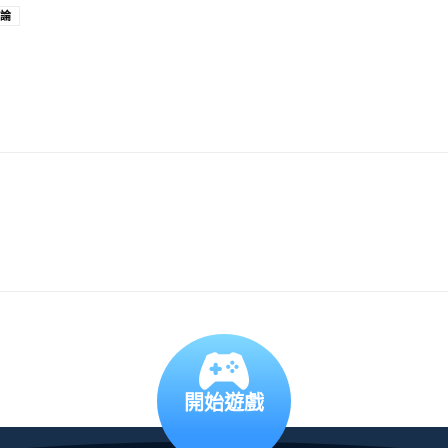
論
開始遊戲