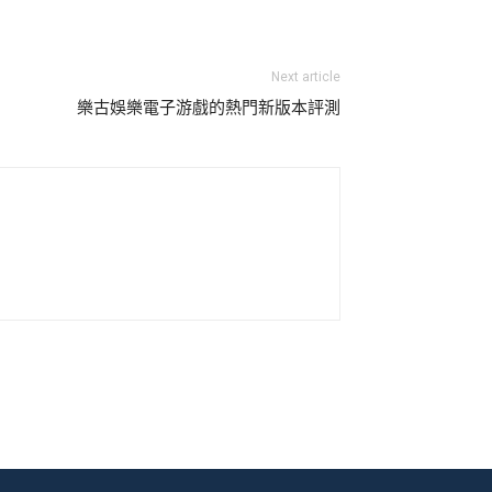
Next article
樂古娛樂電子游戲的熱門新版本評測