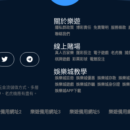
關於樂遊
隱私群政策
博彩責任
免責聲明
服務條款
聯絡我們
線上賭場
真人百家樂
運彩投注
電子遊戲
老虎機
捕
棋牌遊戲
彩票彩球
電競投注
娛樂城教學
娛樂城註冊
娛樂城優惠
娛樂城存款
娛樂城
娛樂城遊戲
娛樂城詐騙
娛樂城身份證
娛樂
元金流儲值方式、多層
娛樂城APP下載
9、老虎機應有盡有。
備用網址2
樂遊備用網址3
樂遊備用網址5
樂遊備用