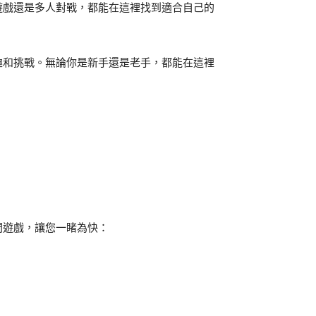
遊戲還是多人對戰，都能在這裡找到適合自己的
趣和挑戰。無論你是新手還是老手，都能在這裡
門遊戲，讓您一睹為快：