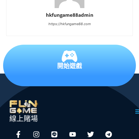
hkfungame88admin
https://hkfungame88.com
開始遊戲
線上賭場