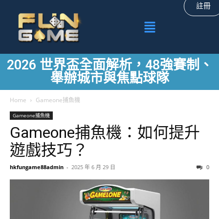
註冊
2026 世界盃全面解析，48強賽制、
舉辦城市與焦點球隊
Home
Gameone捕魚機
Gameone捕魚機
Gameone捕魚機：如何提升
遊戲技巧？
hkfungame88admin
-
2025 年 6 月 29 日
0