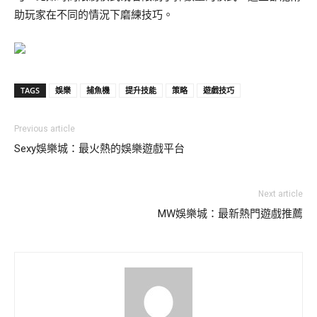
助玩家在不同的情況下磨練技巧。
TAGS
娛樂
捕魚機
提升技能
策略
遊戲技巧
Previous article
Sexy娛樂城：最火熱的娛樂遊戲平台
Next article
MW娛樂城：最新熱門遊戲推薦