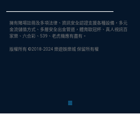
擁有賭場註冊及多項法律、資訊安全認證支援各種設備，多元
金流儲值方式、多層安全出金管道，體育歐冠杯、真人視訊百
家樂、六合彩、539、老虎機應有盡有。
版權所有 ©2018-2024 樂遊娛樂城 保留所有權