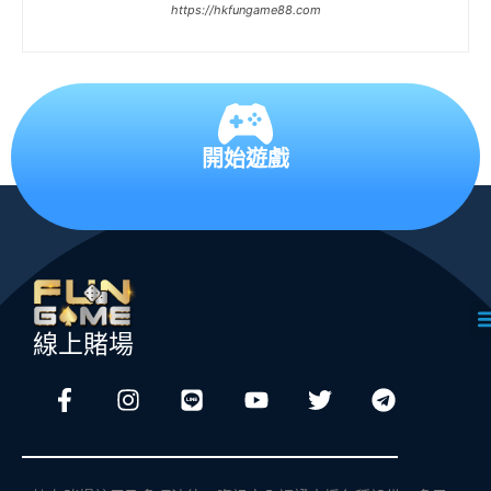
https://hkfungame88.com
開始遊戲
線上賭場