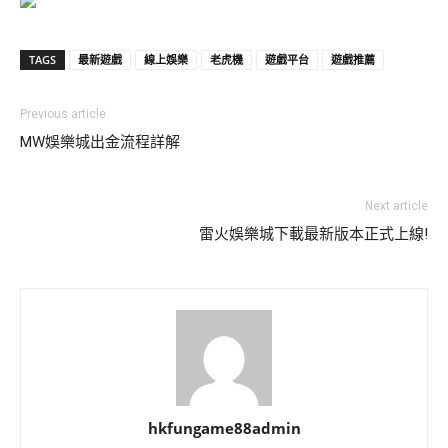
TAGS
最新遊戲
線上娛樂
老虎機
遊戲平台
遊戲推薦
Previous article
MW娛樂城出金流程詳解
Next article
雷火娛樂城下載最新版本正式上線!
hkfungame88admin