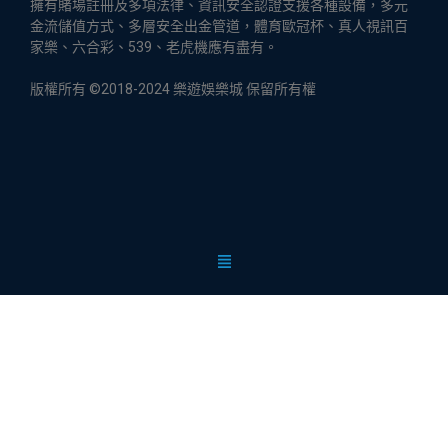
擁有賭場註冊及多項法律、資訊安全認證支援各種設備，多元
金流儲值方式、多層安全出金管道，體育歐冠杯、真人視訊百
家樂、六合彩、539、老虎機應有盡有。
版權所有 ©2018-2024 樂遊娛樂城 保留所有權