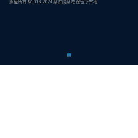
版權所有 ©2018-2024 樂遊娛樂城 保留所有權