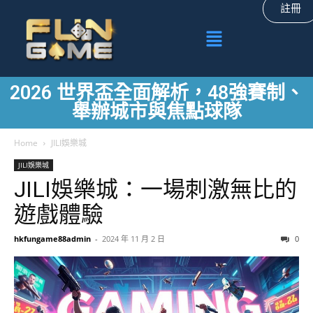
註冊
2026 世界盃全面解析，48強賽制、
舉辦城市與焦點球隊
Home
JILI娛樂城
JILI娛樂城
JILI娛樂城：一場刺激無比的
遊戲體驗
hkfungame88admin
-
2024 年 11 月 2 日
0