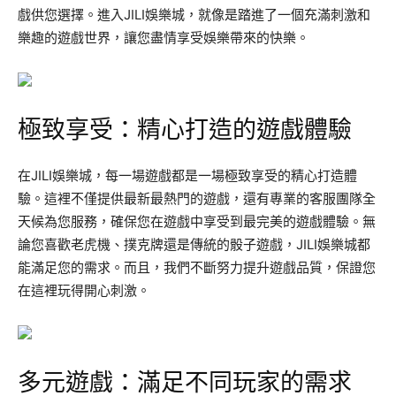
戲供您選擇。進入JILI娛樂城，就像是踏進了一個充滿刺激和
樂趣的遊戲世界，讓您盡情享受娛樂帶來的快樂。
極致享受：精心打造的遊戲體驗
在JILI娛樂城，每一場遊戲都是一場極致享受的精心打造體
驗。這裡不僅提供最新最熱門的遊戲，還有專業的客服團隊全
天候為您服務，確保您在遊戲中享受到最完美的遊戲體驗。無
論您喜歡老虎機、撲克牌還是傳統的骰子遊戲，JILI娛樂城都
能滿足您的需求。而且，我們不斷努力提升遊戲品質，保證您
在這裡玩得開心刺激。
多元遊戲：滿足不同玩家的需求