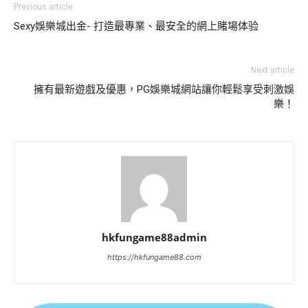
Previous article
Sexy娛樂城出金- 打造最專業、最安全的網上賭場体验
Next article
擁有最新遊戲及優惠，PG娛樂城網站讓你輕鬆享受刺激娛
樂！
hkfungame88admin
https://hkfungame88.com