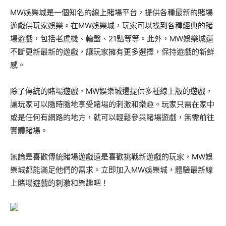
MW娛樂城是一個知名的線上賭場平台，提供各種最新的賭場
遊戲供玩家娛樂。在MW娛樂城，玩家可以找到各種經典的賭
場遊戲，包括老虎機、輪盤、21點等等。此外，MW娛樂城還
不斷更新最新的遊戲，讓玩家擁有更多選擇，保持遊戲的新鮮
感。
除了傳統的賭場遊戲，MW娛樂城還提供多種線上版的遊戲，
讓玩家可以隨時隨地享受賭場的刺激和樂趣。玩家只需在家中
或是任何有網路的地方，就可以輕鬆參與賭場遊戲，無需前往
實體賭場。
無論是喜歡傳統賭場遊戲還是喜歡挑戰新遊戲的玩家，MW娛
樂城都能滿足他們的需求。立即加入MW娛樂城，體驗最新線
上賭場遊戲的刺激和樂趣吧！