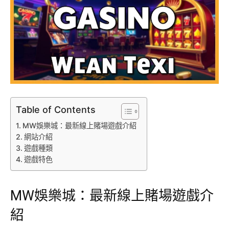
Table of Contents
MW娛樂城：最新線上賭場遊戲介紹
網站介紹
遊戲種類
遊戲特色
MW娛樂城：最新線上賭場遊戲介
紹