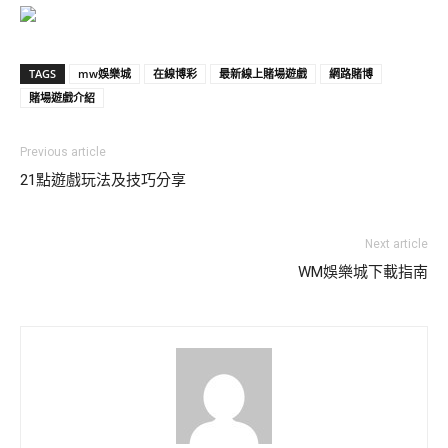
TAGS
mw娛樂城
在線博彩
最新線上賭場遊戲
網路賭博
賭場遊戲介紹
Previous article
21點遊戲玩法及技巧分享
Next article
WM娛樂城下載指南