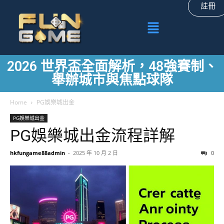
註冊
2026 世界盃全面解析，48強賽制、
舉辦城市與焦點球隊
Home
PG娛樂城出金
PG娛樂城出金
PG娛樂城出金流程詳解
hkfungame88admin
-
2025 年 10 月 2 日
0