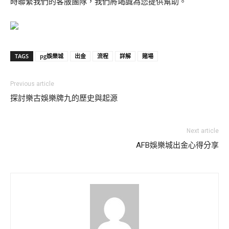
時聯繫我們的客服團隊，我們將竭誠為您提供幫助。
TAGS
pg娛樂城
出金
流程
詳解
賭場
Previous article
探討樂古娛樂牌九的歷史與起源
Next article
AFB娛樂城出金心得分享