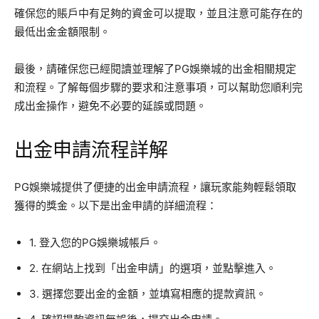
確保您的賬戶中有足夠的資金可以提取，並且注意可能存在的
最低出金金額限制。
最後，請確保您已經閱讀並理解了PG娛樂城的出金相關規定
和流程。了解每個步驟的要求和注意事項，可以幫助您順利完
成出金操作，避免不必要的延誤或問題。
出金申請流程詳解
PG娛樂城提供了便捷的出金申請流程，讓玩家能夠輕鬆領取
獲得的獎金。以下是出金申請的詳細流程：
1. 登入您的PG娛樂城帳戶。
2. 在網站上找到「出金申請」的選項，並點擊進入。
3. 選擇您要出金的金額，並填寫相應的提款資訊。