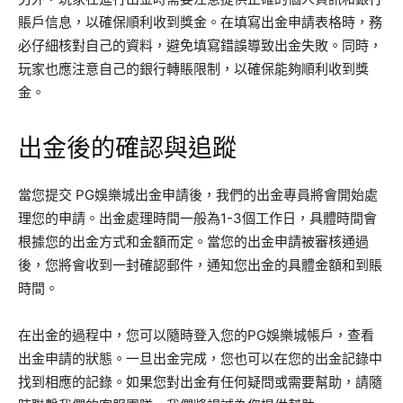
賬戶信息，以確保順利收到獎金。在填寫出金申請表格時，務
必仔細核對自己的資料，避免填寫錯誤導致出金失敗。同時，
玩家也應注意自己的銀行轉賬限制，以確保能夠順利收到獎
金。
出金後的確認與追蹤
當您提交 PG娛樂城出金申請後，我們的出金專員將會開始處
理您的申請。出金處理時間一般為1-3個工作日，具體時間會
根據您的出金方式和金額而定。當您的出金申請被審核通過
後，您將會收到一封確認郵件，通知您出金的具體金額和到賬
時間。
在出金的過程中，您可以隨時登入您的PG娛樂城帳戶，查看
出金申請的狀態。一旦出金完成，您也可以在您的出金記錄中
找到相應的記錄。如果您對出金有任何疑問或需要幫助，請隨