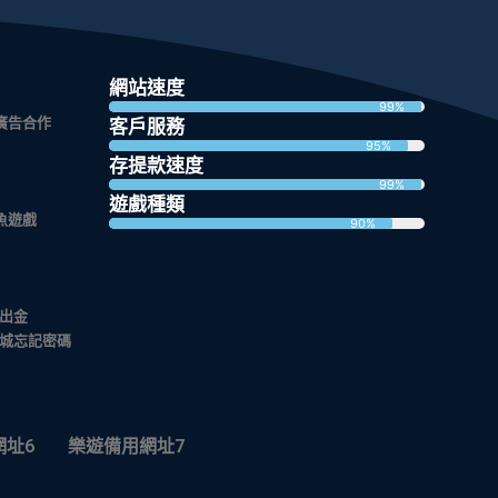
網站速度
99%
廣告合作
客戶服務
95%
存提款速度
99%
遊戲種類
魚遊戲
90%
出金
城忘記密碼
網址6
樂遊備用網址7