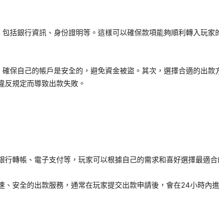
，包括銀行資訊、身份證明等。這樣可以確保款項能夠順利轉入玩家
，確保自己的帳戶是安全的，避免資金被盜。其次，選擇合適的出款
違反規定而導致出款失敗。
括銀行轉帳、電子支付等，玩家可以根據自己的需求和喜好選擇最適合
速、安全的出款服務，通常在玩家提交出款申請後，會在24小時內