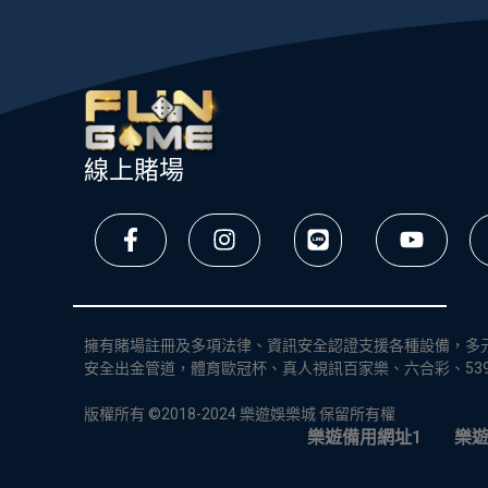
線上賭場
擁有賭場註冊及多項法律、資訊安全認證支援各種設備，多
安全出金管道，體育歐冠杯、真人視訊百家樂、六合彩、53
版權所有 ©2018-2024 樂遊娛樂城 保留所有權
樂遊備用網址1
樂遊