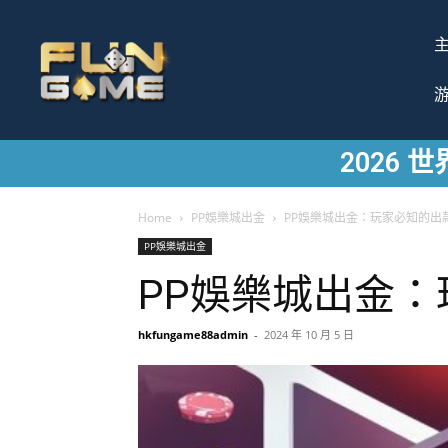
2026
Home
PP娛樂城出金
PP娛樂城出金：玩家必知的出
PP娛樂城出金
PP娛樂城出金
hkfungame88admin
-
2024 年 10 月 5 日