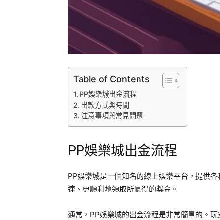
Table of Contents
PP娛樂城出金流程
出款方式與時間
注意事項與常見問題
PP娛樂城出金流程
PP娛樂城是一個知名的線上娛樂平台，提供
速、更順利地領取所贏得的獎金。
通常，PP娛樂城的出金流程是非常簡單的。