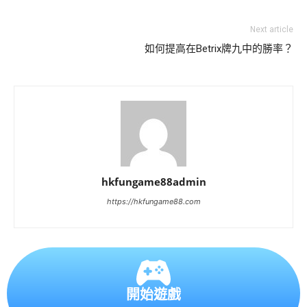
Next article
如何提高在Betrix牌九中的勝率？
hkfungame88admin
https://hkfungame88.com
開始遊戲