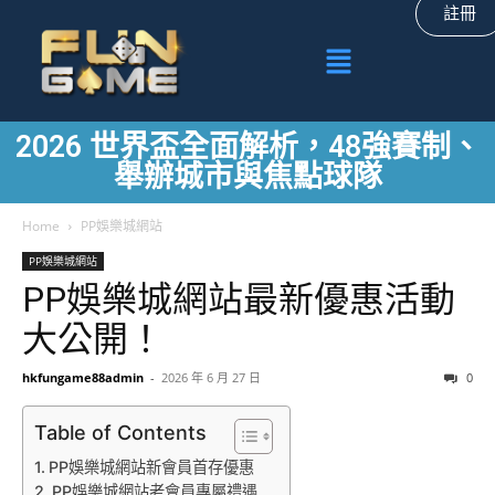
註冊
2026 世界盃全面解析，48強賽制、
舉辦城市與焦點球隊
Home
PP娛樂城網站
PP娛樂城網站
PP娛樂城網站最新優惠活動
大公開！
hkfungame88admin
-
2026 年 6 月 27 日
0
Table of Contents
PP娛樂城網站新會員首存優惠
PP娛樂城網站老會員專屬禮遇