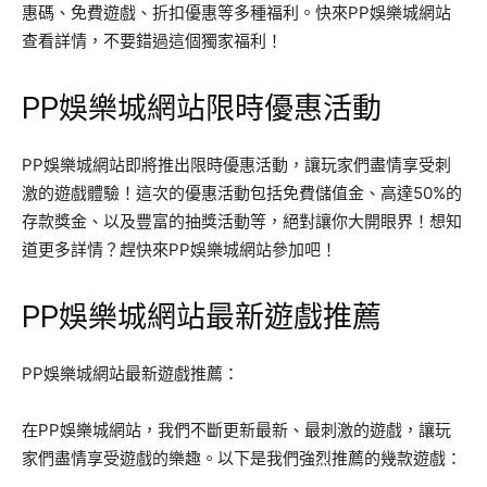
惠碼、免費遊戲、折扣優惠等多種福利。快來PP娛樂城網站
查看詳情，不要錯過這個獨家福利！
PP娛樂城網站限時優惠活動
PP娛樂城網站即將推出限時優惠活動，讓玩家們盡情享受刺
激的遊戲體驗！這次的優惠活動包括免費儲值金、高達50%的
存款獎金、以及豐富的抽獎活動等，絕對讓你大開眼界！想知
道更多詳情？趕快來PP娛樂城網站參加吧！
PP娛樂城網站最新遊戲推薦
PP娛樂城網站最新遊戲推薦：
在PP娛樂城網站，我們不斷更新最新、最刺激的遊戲，讓玩
家們盡情享受遊戲的樂趣。以下是我們強烈推薦的幾款遊戲：