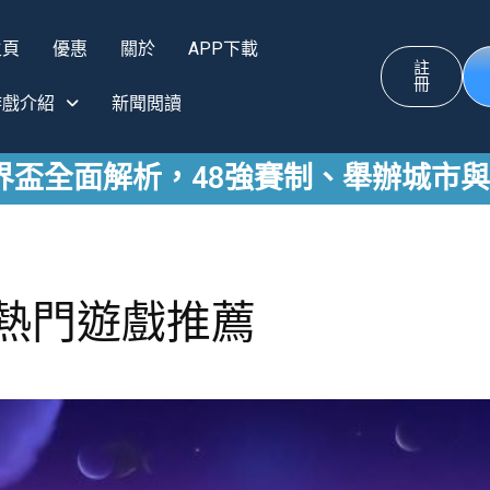
主頁
優惠
關於
APP下載
註
冊
游戲介紹
新聞閲讀
 世界盃全面解析，48強賽制、舉辦城市
新熱門遊戲推薦