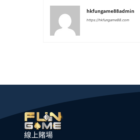
hkfungame88admin
https://hkfungame88.com
線上賭場