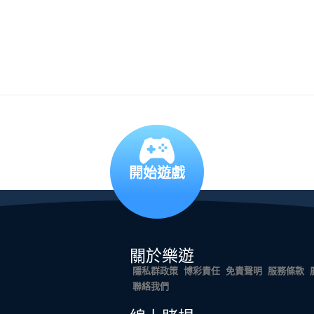
開始遊戲
關於樂遊
隱私群政策
博彩責任
免責聲明
服務條款
聯絡我們