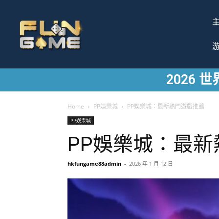
2026
Home
PP娛樂城
PP娛樂城：最新熱門遊戲推薦
PP娛樂城
PP娛樂城：最
hkfungame88admin
-
2026 年 1 月 12 日