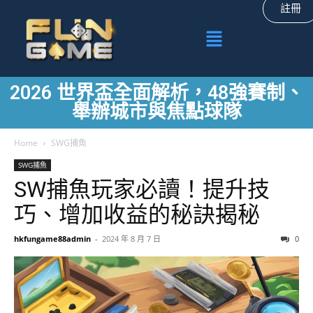
註冊
2026 世界盃全面解析，48強賽制、
舉辦城市與焦點球隊
Home
SWG捕魚
SWG捕魚
SW捕魚玩家必讀！提升技
巧、增加收益的秘訣揭秘
hkfungame88admin
-
2024 年 8 月 7 日
0