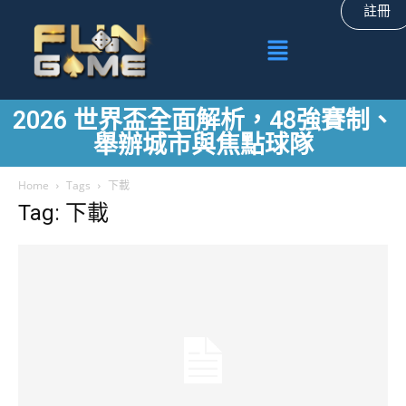
註冊
2026 世界盃全面解析，48強賽制、
舉辦城市與焦點球隊
Home
Tags
下載
Tag: 下載