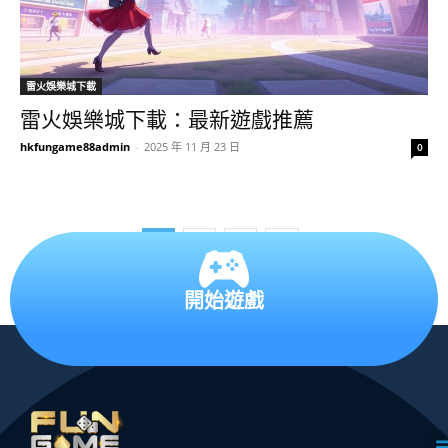
雷火娛樂城下載
雷火娛樂城下載：最新遊戲推薦
hkfungame88admin
-
2025 年 11 月 23 日
0
1
2
3
開始遊戲