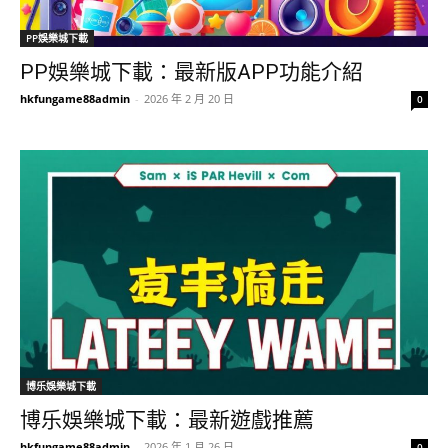
PP娛樂城下載
PP娛樂城下載：最新版APP功能介紹
hkfungame88admin
-
2026 年 2 月 20 日
0
博乐娛樂城下載
博乐娛樂城下載：最新遊戲推薦
hkfungame88admin
-
2026 年 1 月 26 日
0