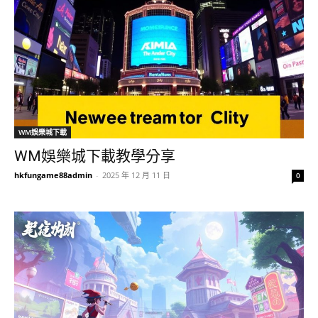
WM娛樂城下載
WM娛樂城下載教學分享
hkfungame88admin
-
2025 年 12 月 11 日
0