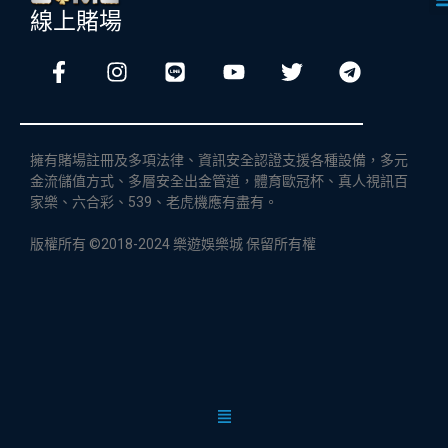
線上賭場
擁有賭場註冊及多項法律、資訊安全認證支援各種設備，多元
金流儲值方式、多層安全出金管道，體育歐冠杯、真人視訊百
家樂、六合彩、539、老虎機應有盡有。
版權所有 ©2018-2024 樂遊娛樂城 保留所有權