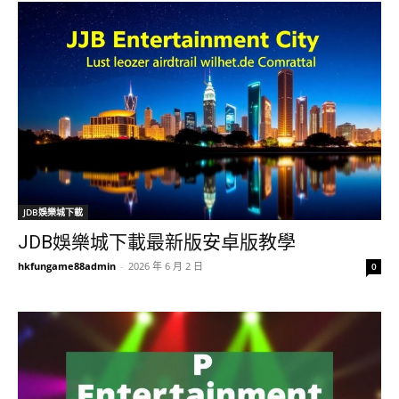
JDB娛樂城下載
JDB娛樂城下載最新版安卓版教學
hkfungame88admin
-
2026 年 6 月 2 日
0