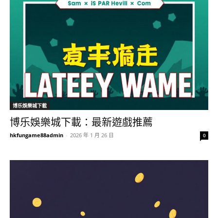
博乐娛樂城下載
博乐娛樂城下載：最新遊戲推薦
hkfungame88admin
-
2026 年 1 月 26 日
0