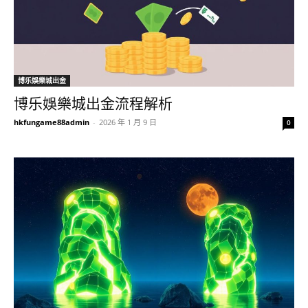
博乐娛樂城出金
博乐娛樂城出金流程解析
hkfungame88admin
-
2026 年 1 月 9 日
0