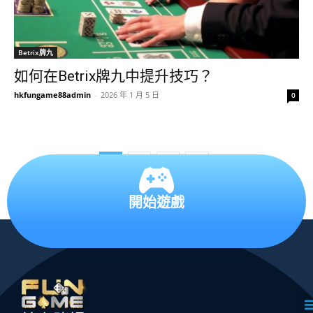
Betrix牌九
如何在Betrix牌九中提升技巧？
hkfungame88admin
-
2026 年 1 月 5 日
0
1
2
3
開始遊戲