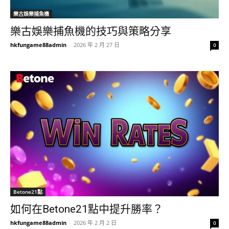
樂古娛樂捕魚機
樂古娛樂捕魚機的技巧與策略分享
hkfungame88admin
-
2026 年 2 月 27 日
0
Betone21點
如何在Betone21點中提升勝率？
hkfungame88admin
-
2026 年 2 月 2 日
0