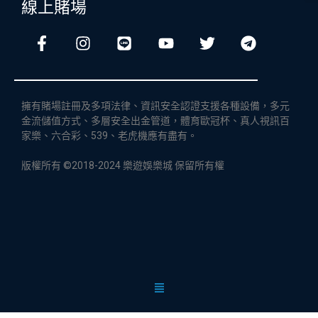
線上賭場
擁有賭場註冊及多項法律、資訊安全認證支援各種設備，多元
金流儲值方式、多層安全出金管道，體育歐冠杯、真人視訊百
家樂、六合彩、539、老虎機應有盡有。
版權所有 ©2018-2024 樂遊娛樂城 保留所有權