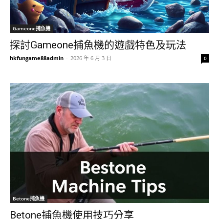
Gameone捕魚機
探討Gameone捕魚機的遊戲特色及玩法
hkfungame88admin
-
2026 年 6 月 3 日
0
Betone捕魚機
Betone捕魚機使用技巧分享