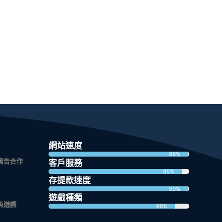
網站速度
99%
廣告合作
客戶服務
95%
存提款速度
99%
遊戲種類
魚遊戲
90%