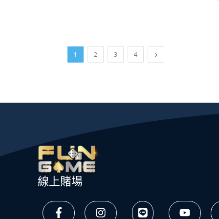
1
2
3
4
線上賭場