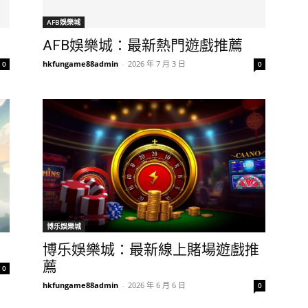
AFB娛樂城
AFB娛樂城：最新熱門遊戲推薦
hkfungame88admin
-
2026 年 7 月 3 日
0
0
博乐娛樂城
博乐娛樂城：最新線上賭場遊戲推
薦
0
hkfungame88admin
-
2026 年 6 月 6 日
0