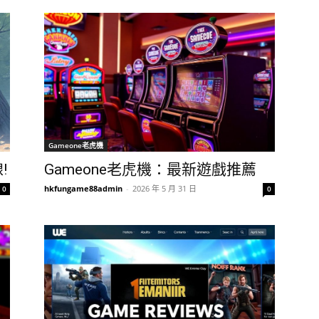
Gameone老虎機
!
Gameone老虎機：最新遊戲推薦
hkfungame88admin
-
2026 年 5 月 31 日
0
0