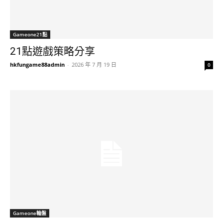
Gameone21點
21點遊戲策略分享
hkfungame88admin
-
2026 年 7 月 19 日
0
Gameone輪盤