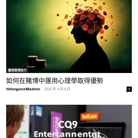
實發賭博技巧
如何在賭博中運用心理學取得優勢
hkfungame88admin
-
2026 年 4 月 9 日
0