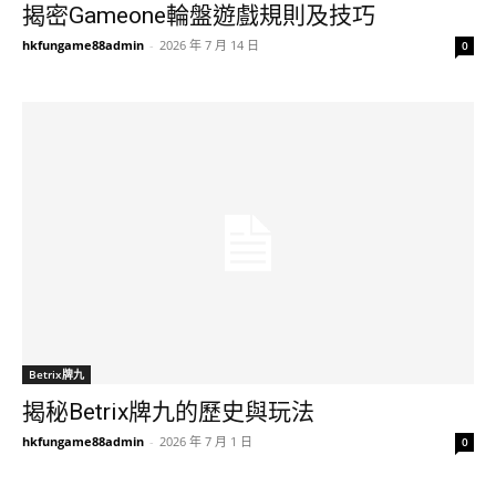
揭密Gameone輪盤遊戲規則及技巧
hkfungame88admin
-
2026 年 7 月 14 日
0
Betrix牌九
揭秘Betrix牌九的歷史與玩法
hkfungame88admin
-
2026 年 7 月 1 日
0