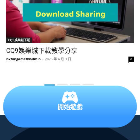
CQ9娛樂城下載
CQ9娛樂城下載教學分享
hkfungame88admin
-
2026 年 4 月 3 日
0
1
2
3
開始遊戲