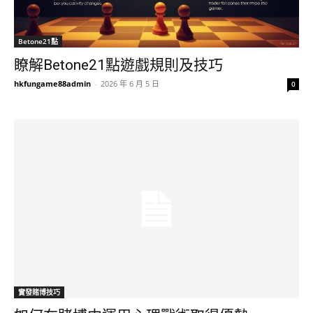
Betone21點
瞭解Betone21點遊戲規則及技巧
hkfungame88admin
-
2026 年 6 月 5 日
0
實發賭博技巧