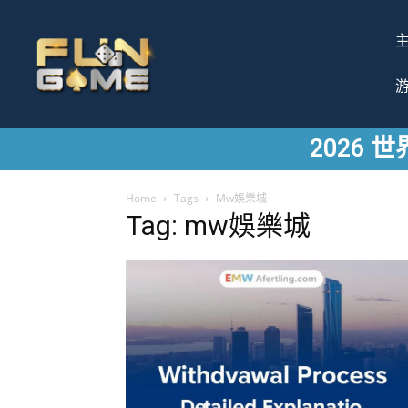
2026
Home
Tags
Mw娛樂城
Tag: mw娛樂城