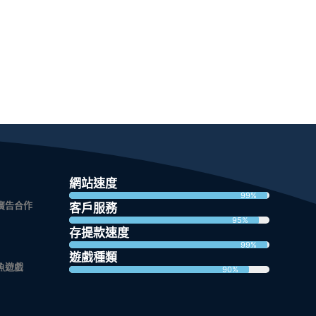
網站速度
99%
廣告合作
客戶服務
95%
存提款速度
99%
遊戲種類
魚遊戲
90%