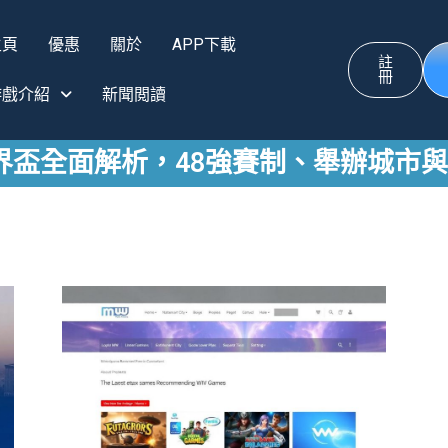
主頁
優惠
關於
APP下載
註
冊
游戲介紹
新聞閲讀
 世界盃全面解析，48強賽制、舉辦城市