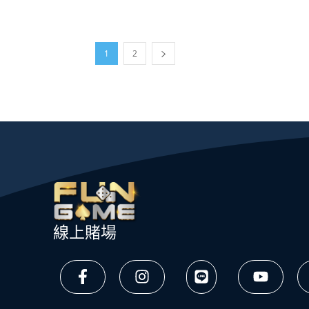
1
2
線上賭場