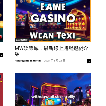
MW娛樂城
MW娛樂城：最新線上賭場遊戲介
紹
0
hkfungame88admin
-
2025 年 8 月 25 日
0