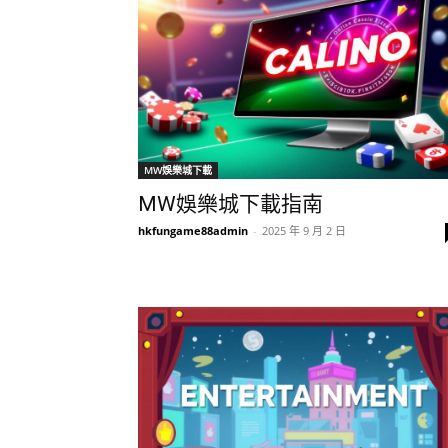
MW娛樂城下載
MW娛樂城下載指南
hkfungame88admin
-
2025 年 9 月 2 日