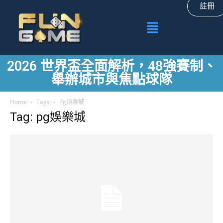
註冊
2026 世界盃全面解析，48強賽制、
舉辦城市與焦點球隊
Home
Tags
Pg娛樂城
Tag: pg娛樂城