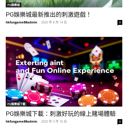
PG娛樂城
PG娛樂城最新推出的刺激遊戲！
hkfungame88admin
-
2025 年 8 月 14 日
0
PG娛樂城下載
PG娛樂城下載：刺激好玩的線上賭場體驗
hkfungame88admin
-
2025 年 3 月 16 日
0