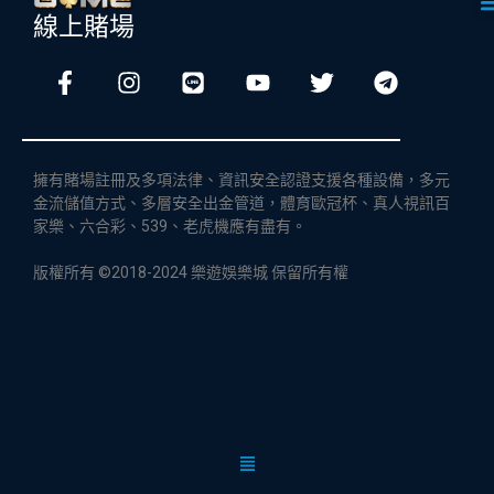
線上賭場
擁有賭場註冊及多項法律、資訊安全認證支援各種設備，多元
金流儲值方式、多層安全出金管道，體育歐冠杯、真人視訊百
家樂、六合彩、539、老虎機應有盡有。
版權所有 ©2018-2024 樂遊娛樂城 保留所有權