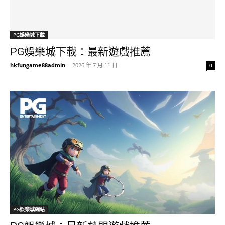
PG娛樂城下載
PG娛樂城下載：最新遊戲推薦
hkfungame88admin
-
2026 年 7 月 11 日
0
PG娛樂城網站