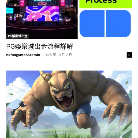
PG娛樂城出金
PG娛樂城出金流程詳解
hkfungame88admin
-
2025 年 10 月 2 日
0