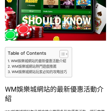
Table of Contents
WM娛樂城網站的最新優惠活動介紹
WM娛樂城網站熱門遊戲推薦
WM娛樂城網站玩家必知的攻略技巧
WM娛樂城網站的最新優惠活動介
紹