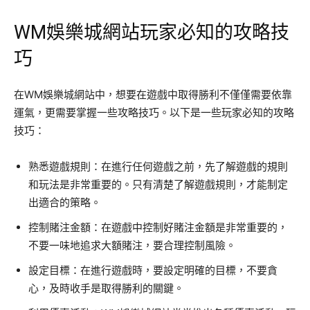
WM娛樂城網站玩家必知的攻略技
巧
在WM娛樂城網站中，想要在遊戲中取得勝利不僅僅需要依靠
運氣，更需要掌握一些攻略技巧。以下是一些玩家必知的攻略
技巧：
熟悉遊戲規則：在進行任何遊戲之前，先了解遊戲的規則
和玩法是非常重要的。只有清楚了解遊戲規則，才能制定
出適合的策略。
控制賭注金額：在遊戲中控制好賭注金額是非常重要的，
不要一味地追求大額賭注，要合理控制風險。
設定目標：在進行遊戲時，要設定明確的目標，不要貪
心，及時收手是取得勝利的關鍵。