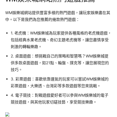
WM娛樂城網站提供豐富多樣的熱門遊戲，讓玩家娛樂盡在其
中。以下是我們為您推薦的幾款熱門遊戲：
1. 老虎機：WM娛樂城為玩家提供各種風格的老虎機遊戲，
包括經典水果老虎機、奇幻主題老虎機等，讓您盡情享受
刺激的轉輪樂趣。
2. 桌面遊戲：想挑戰自己的策略和智慧嗎？WM娛樂城提
供多款桌面遊戲，如21點、輪盤、撲克等，讓您展現您的
技巧。
3. 彩票遊戲：喜歡依靠運氣的玩家可以嘗試WM娛樂城的
彩票遊戲，大樂透、台灣彩等多款遊戲等您來挑戰。
4. 電子競技：對戰遊戲愛好者可以參與WM娛樂城的電子
競技遊戲，與其他玩家切磋技藝，享受競技樂趣。