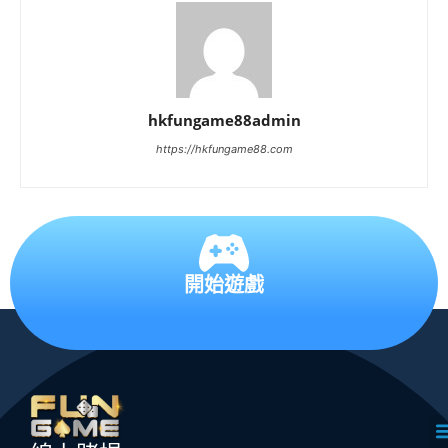
hkfungame88admin
https://hkfungame88.com
開始遊戲