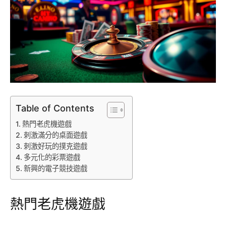
Table of Contents
熱門老虎機遊戲
刺激滿分的桌面遊戲
刺激好玩的撲克遊戲
多元化的彩票遊戲
新興的電子競技遊戲
熱門老虎機遊戲