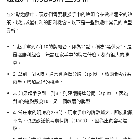
在21點遊戲中，玩家們需要根據手中的牌組合來做出適當的決
策，以追求最有利的勝利機會。以下是一些遊戲中常見的牌型
分析：
1. 起手拿到A和10的牌組合，即為21點，稱為”黑傑克”，是
最強勝利組合，無論庄家手中的牌是什麼，都有很大的勝
算。
2. 拿到一對A時，通常會選擇分牌（split），將兩張A分為
兩手，增加贏得的機會。
3. 如果起手拿到一對8，則建議將牌分開（split），因為一
對8的總點數為16，是一個較弱的牌型。
4. 當庄家的明牌為2-6時，玩家手中的牌數越大，即使點數
不高，也應該謹慎考慮停牌（stand），因為庄家容易爆
牌。