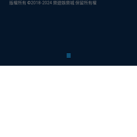
版權所有 ©2018-2024 樂遊娛樂城 保留所有權