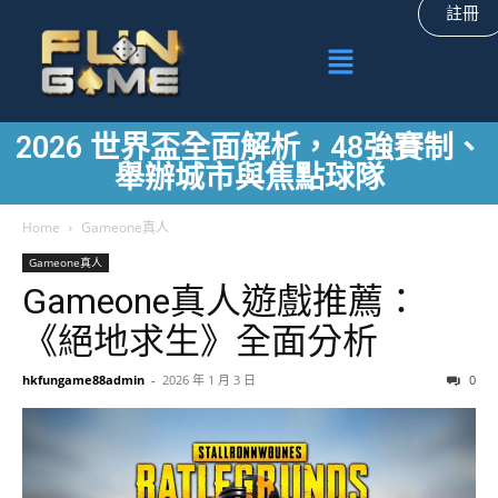
註冊
2026 世界盃全面解析，48強賽制、
舉辦城市與焦點球隊
Home
Gameone真人
Gameone真人
Gameone真人遊戲推薦：
《絕地求生》全面分析
hkfungame88admin
-
2026 年 1 月 3 日
0