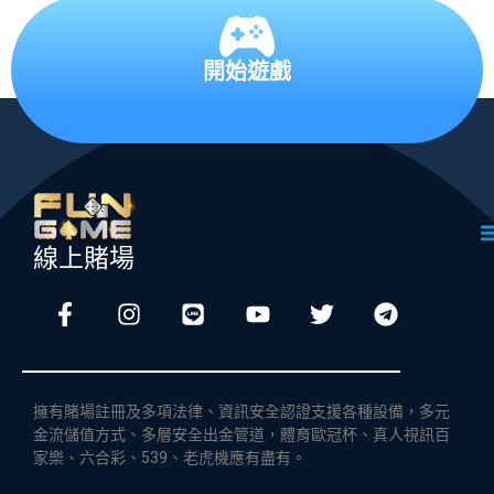
開始遊戲
線上賭場
擁有賭場註冊及多項法律、資訊安全認證支援各種設備，多元
金流儲值方式、多層安全出金管道，體育歐冠杯、真人視訊百
家樂、六合彩、539、老虎機應有盡有。